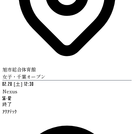
旭市総合体育館
女子・千葉オープン
02.28 [土] 12:30
Nexus
56
-
82
終了
ｱｸｱﾃｯｸ