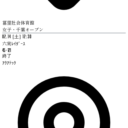
冨里社会体育館
女子・千葉オープン
02.14 [土] 12:30
六実ﾚｲﾀﾞｰｽ
45
-
121
終了
ｱｸｱﾃｯｸ