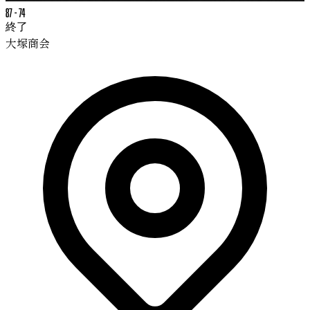
87
-
74
終了
大塚商会