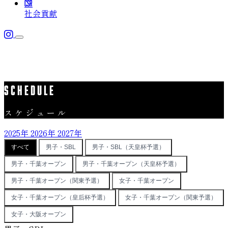
CSR
社会貢献
メニューを開く
TEAM
チーム
SCHEDULE
チーム概要
TOPICS
スケジュール
最新情報
選手
SCHEDULE
チームスタッフ
2025年
2026年
2027年
スケジュール
すべて
男子・SBL
男子・SBL（天皇杯予選）
ACADEMY
アカデミー
男子・千葉オープン
男子・千葉オープン（天皇杯予選）
CSR
社会貢献
男子・千葉オープン（関東予選）
女子・千葉オープン
女子・千葉オープン（皇后杯予選）
女子・千葉オープン（関東予選）
女子・大阪オープン