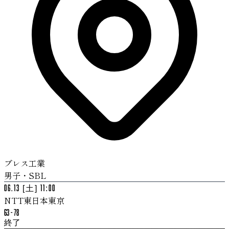
プレス工業
男子・SBL
06.13 [土] 11:00
NTT東日本東京
63
-
78
終了