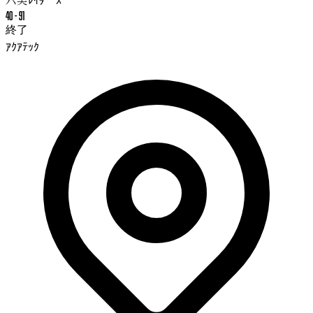
40
-
91
終了
ｱｸｱﾃｯｸ