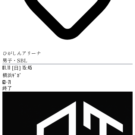
ひがしんアリーナ
男子・SBL
01.11 [日] 15:45
横浜ｷﾞｶﾞ
63
-
71
終了