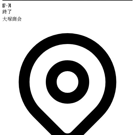
87
-
74
終了
大塚商会