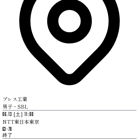
プレス工業
男子・SBL
06.13 [土] 11:00
NTT東日本東京
63
-
78
終了