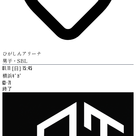
ひがしんアリーナ
男子・SBL
01.11 [日] 15:45
横浜ｷﾞｶﾞ
63
-
71
終了