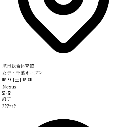
旭市総合体育館
女子・千葉オープン
02.28 [土] 12:30
Nexus
56
-
82
終了
ｱｸｱﾃｯｸ