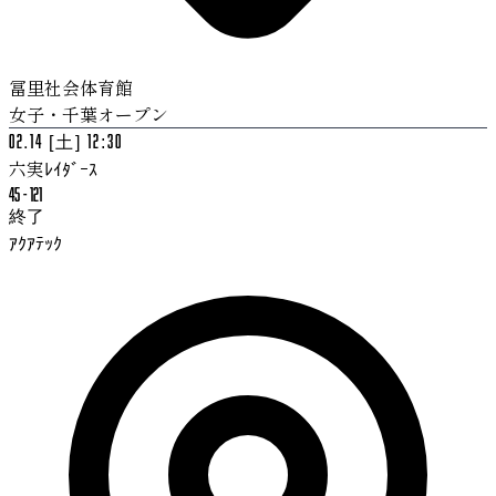
冨里社会体育館
女子・千葉オープン
02.14 [土] 12:30
六実ﾚｲﾀﾞｰｽ
45
-
121
終了
ｱｸｱﾃｯｸ