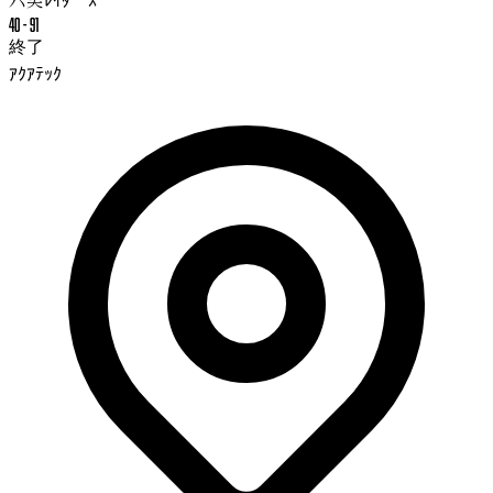
40
-
91
終了
ｱｸｱﾃｯｸ