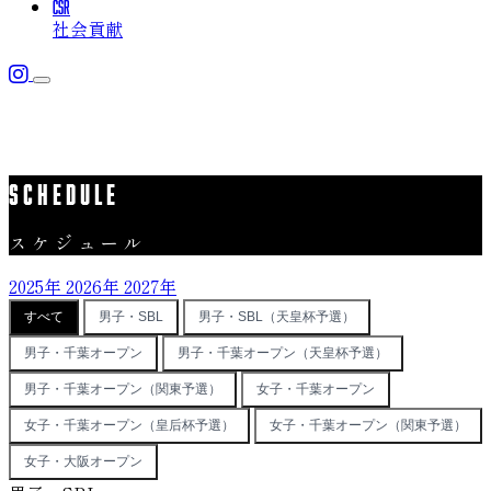
CSR
社会貢献
メニューを開く
TEAM
チーム
SCHEDULE
チーム概要
TOPICS
スケジュール
最新情報
選手
SCHEDULE
チームスタッフ
2025年
2026年
2027年
スケジュール
すべて
男子・SBL
男子・SBL（天皇杯予選）
ACADEMY
アカデミー
男子・千葉オープン
男子・千葉オープン（天皇杯予選）
CSR
社会貢献
男子・千葉オープン（関東予選）
女子・千葉オープン
女子・千葉オープン（皇后杯予選）
女子・千葉オープン（関東予選）
女子・大阪オープン