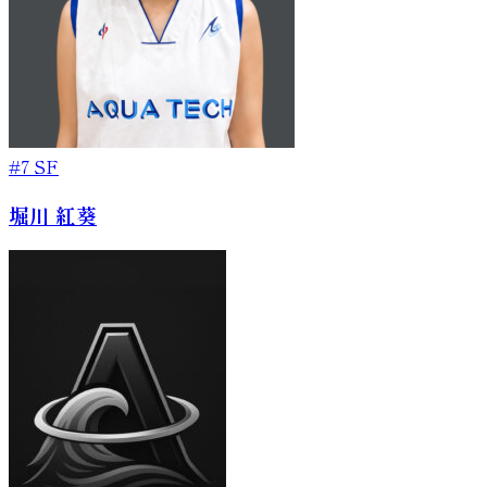
#7
SF
堀川 紅葵