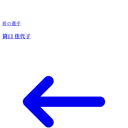
前の選手
筒口 佳代子