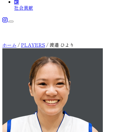
CSR
社会貢献
メニューを開く
TEAM
チーム
ホーム
/
PLAYERS
/
渡邉 ひより
チーム概要
TOPICS
最新情報
選手
SCHEDULE
チームスタッフ
スケジュール
ACADEMY
アカデミー
CSR
社会貢献