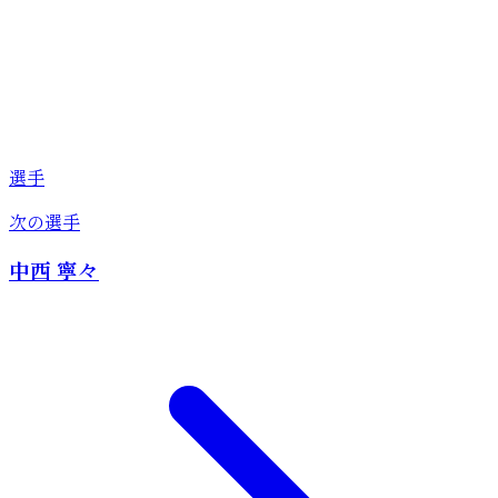
選手
次の選手
中西 寧々