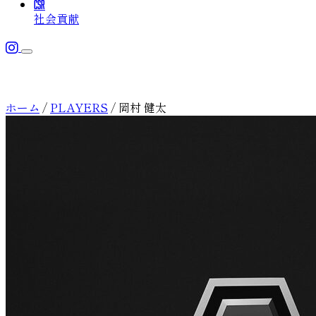
CSR
社会貢献
メニューを開く
TEAM
チーム
ホーム
/
PLAYERS
/
岡村 健太
チーム概要
TOPICS
最新情報
選手
SCHEDULE
チームスタッフ
スケジュール
ACADEMY
アカデミー
CSR
社会貢献