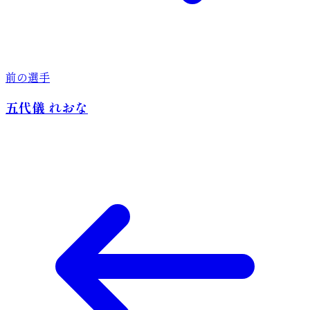
前の選手
五代儀 れおな