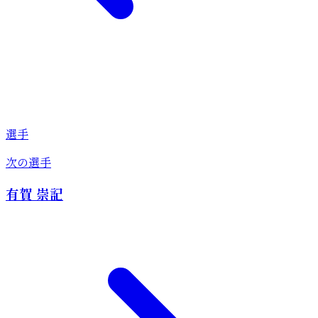
選手
次の選手
有賀 崇記