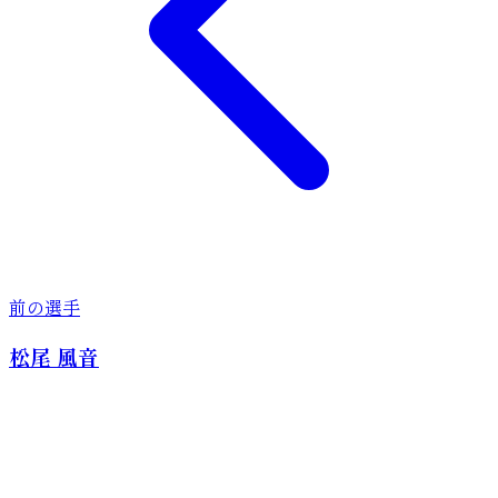
前の選手
松尾 風音