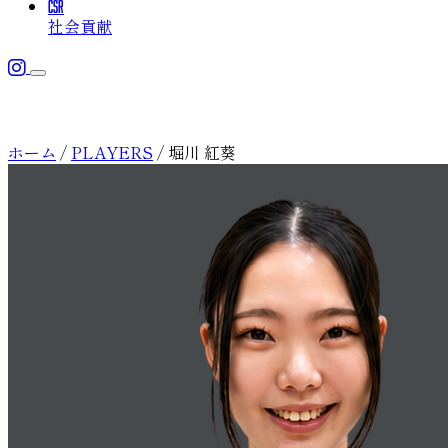
CSR
社会貢献
メニューを開く
TEAM
チーム
ホーム
/
PLAYERS
/
堀川 紅葵
チーム概要
TOPICS
最新情報
選手
SCHEDULE
チームスタッフ
スケジュール
ACADEMY
アカデミー
CSR
社会貢献