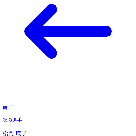
選手
次の選手
松岡 瑛子